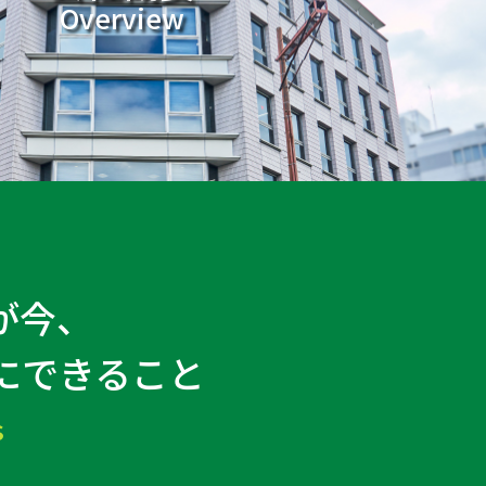
Overview
が今、
にできること
s